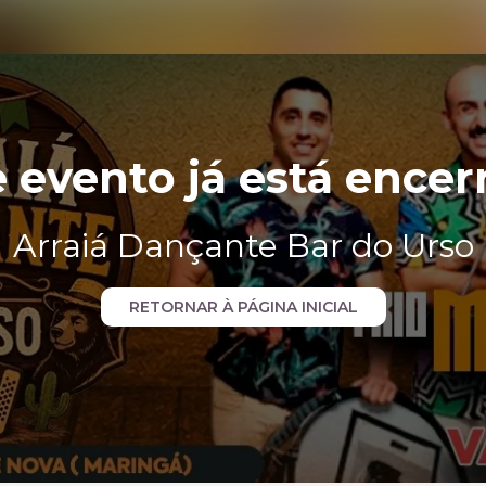
e evento já está encer
Arraiá Dançante Bar do Urso
RETORNAR À PÁGINA INICIAL