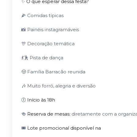
✨
O que esperar dessa festa?
🌽 Comidas típicas
📸 Painéis instagramáveis
🎊 Decoração temática
💃🕺 Pista de dança
🤠 Família Barracão reunida
🎶 Muito forró, alegria e diversão
🕕
Início às 18h
🍻
Reserva de mesas:
diretamente com a organiza
🎟️
Lote promocional disponível na