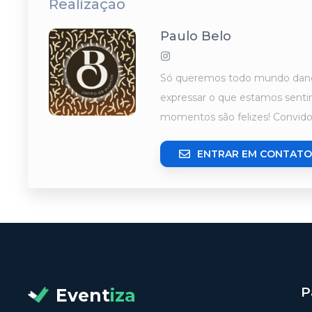
Realização
Paulo Belo
Só queremos todo mundo dançan
expressar o que estamos sentin
momentos são felizes! Convido
ENTRAR EM CONTATO
P
Event
iza