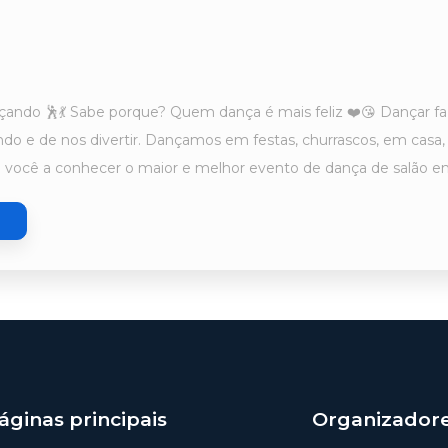
do 🕺💃 Sabe porque? Quem dança é mais feliz ❤️😘 Dançar faz
do e de nos divertir. Dançamos em festas, churrascos, em casa,
 você a conhecer o maior e melhor evento de dança de salão e
áginas principais
Organizador