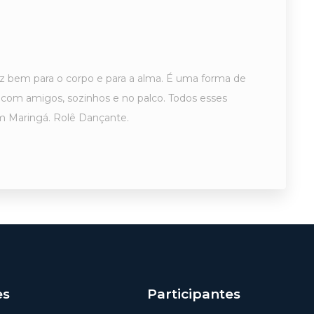
 bem para o corpo e para a alma. É uma forma de
 com amigos, sozinhos e no palco. Todos esses
m Maringá. Rolê Dançante.
es
Participantes