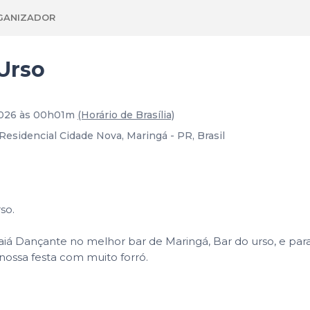
GANIZADOR
Urso
 2026 às 00h01m
(Horário de Brasília)
Residencial Cidade Nova, Maringá - PR, Brasil
so.
raiá Dançante no melhor bar de Maringá, Bar do urso, e par
ossa festa com muito forró.