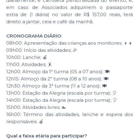
diariamente, e camiseta personalizada do evento, e,
em caso de Associados adquirirem o passaporte
extra de (1 diária) no valor de R$ 157,00 reais, terá
direito a jantar, ceia e café da manhã.
CRONOGRAMA DIÁRIO:
08h00: Apresentação das crianças aos monitores; 👦👧
09h00: Início das atividades; 🎉
10h00: Lanche; 🍎
11h00: Atividades; 🤸
12h00: Almoço da 1ª turma (05 a 07 anos); 🍽️
12h15: Almoço da 2ª turma (08 a 10 anos); 🍽️
12h30: Almoço da 3ª turma (11 a 12 anos); 🍽️
13h00: Estação da Alegria (escala por turma); 🎈
14h00: Estação da Alegria (escala por turma); 🎈
15h00: Atividades livres; 🏊
16h00: Término das atividades, lanche e espera dos
responsáveis. 🍎
Qual a faixa etária para participar?