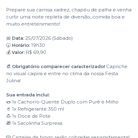
Prepare sua camisa xadrez, chapéu de palha e venha
curtir uma noite repleta de diversão, comida boa e
muito entretenimento!
📅
Data:
25/07/2026 (Sábado)
🕢
Horário:
19h30
💰
Valor:
R$ 69,90
👒
Obrigatório comparecer caracterizado!
Capriche
no visual caipira e entre no clima da nossa Festa
Julina!
Sua entrada inclui:
🌭 1x Cachorro-Quente Duplo com Purê e Milho
🥤 1x Refrigerante 350 ml
🍮 1x Doce de Pote
🎁 1x Sacolinha Surpresa
🎲 Cartelas de bingo serão cobradas separadamente!