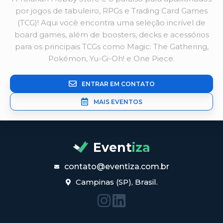
por jogos de tabuleiro, RPGs e Trading Card Games
(TCG)! Aqui você encontra uma seleção incrível de
board games, além de boosters, decks e acessórios
para os principais TCGs como Magic: The Gathering,
Pokémon, Yu-Gi-Oh! e One Piece.
ENTRAR EM CONTATO
MAIS EVENTOS
Event
iza
contato@eventiza.com.br
Campinas (SP), Brasil.