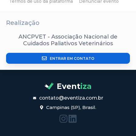
Termos de uso da plataforma
Denunciar evento
Realização
ANCPVET - Associação Nacional de
Cuidados Paliativos Veterinários
ENTRAR EM CONTATO
Event
iza
contato@eventiza.com.br
Campinas (SP), Brasil.