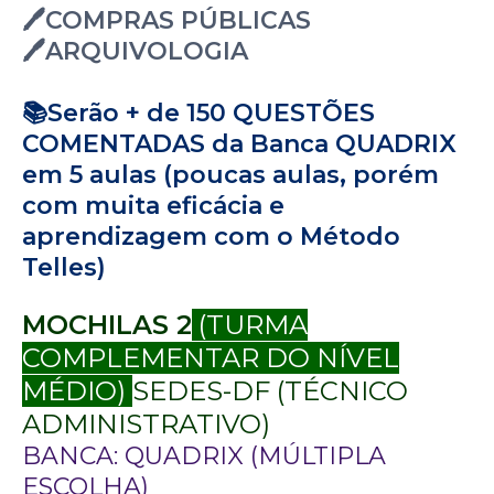
🖊️COMPRAS PÚBLICAS
🖊️ARQUIVOLOGIA
📚Serão + de 150 QUESTÕES
COMENTADAS da Banca QUADRIX
em 5 aulas (poucas aulas, porém
com muita eficácia e
aprendizagem com o Método
Telles)
MOCHILAS 2
(TURMA
COMPLEMENTAR DO NÍVEL
MÉDIO)
SEDES-DF (TÉCNICO
ADMINISTRATIVO)
BANCA: QUADRIX (MÚLTIPLA
ESCOLHA)