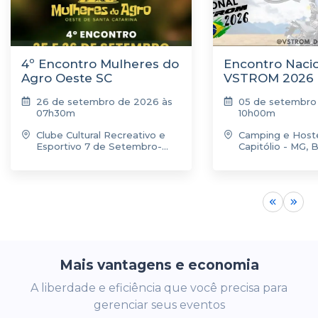
4º Encontro Mulheres do
Encontro Naci
Agro Oeste SC
VSTROM 2026
26 de setembro de 2026 às
05 de setembro
07h30m
10h00m
Clube Cultural Recreativo e
Camping e Hostel
Esportivo 7 de Setembro-
Capitólio - MG, B
Sede Campestre - Rua Dirceu
Giordani - Jardim Taruma,
Xanxerê - SC, Brasil
Mais vantagens e economia
A liberdade e eficiência que você precisa para
gerenciar seus eventos