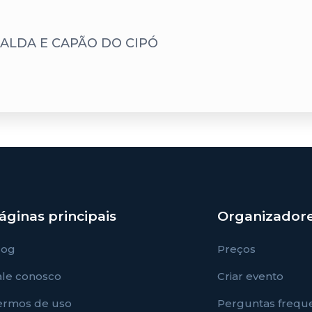
TALDA E CAPÃO DO CIPÓ
áginas principais
Organizador
log
Preços
ale conosco
Criar evento
ermos de uso
Perguntas frequ