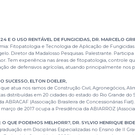
024 E O USO RENTÁVEL DE FUNGICIDAS, DR. MARCELO GR
a: Fitopatologia e Tecnologia de Aplicação de Fungicidas
lo. Diretor da Madalosso Pesquisas. Palestrante. Particip
isor. Tem experiência nas áreas de fitopatologia, controle 
cação de defensivos agrícolas, atuando principalmente nos pat
 O SUCESSO, ELTON DOELER,
que atua nos ramos de Construção Civil, Agronegócios, Ali
tas distribuídas em 20 cidades do estado do Rio Grande do 
da ABRACAF (Associação Brasileira de Concessionárias Fiat)
e março de 2017 ocupa a Presidência da ABIARROZ (Associação
A: O QUE PODEMOS MELHORR?, DR. SYLVIO HENRIQUE BID
graduação em Disciplinas Especializadas no Ensino de II Gr