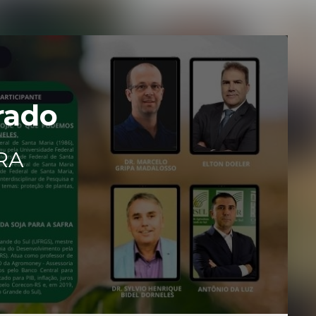
rado
RA