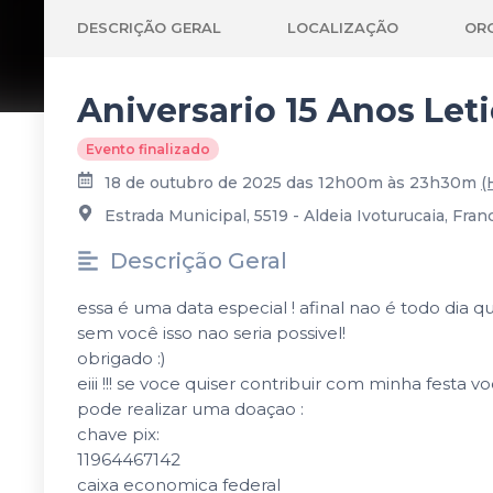
DESCRIÇÃO GERAL
LOCALIZAÇÃO
OR
Aniversario 15 Anos Leti
Evento finalizado
18 de outubro de 2025 das 12h00m às 23h30m
(
Estrada Municipal, 5519 - Aldeia Ivoturucaia, Fran
Descrição Geral
essa é uma data especial ! afinal nao é todo dia 
sem você isso nao seria possivel!
obrigado :)
eiii !!! se voce quiser contribuir com minha festa v
pode realizar uma doaçao :
chave pix:
11964467142
caixa economica federal