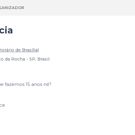
GANIZADOR
cia
Horário de Brasília)
co da Rocha - SP, Brasil
que fazemos 15 anos né?
oce