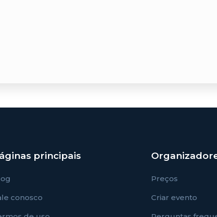
áginas principais
Organizador
log
Preços
ale conosco
Criar evento
ermos de uso
Perguntas frequ