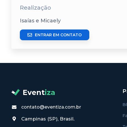
Realização
Isaías e Micaely
ENTRAR EM CONTATO
P
Event
iza
B
contato@eventiza.com.br
F
Campinas (SP), Brasil.
T