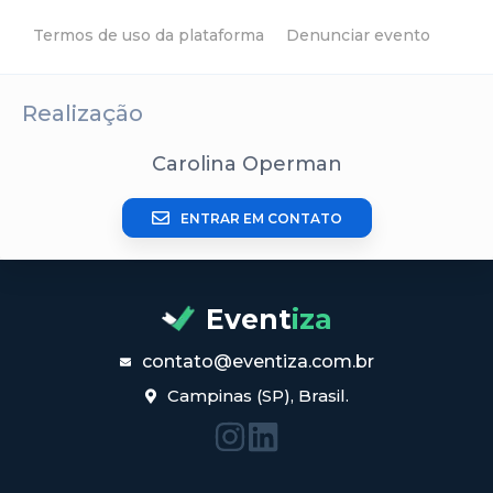
Termos de uso da plataforma
Denunciar evento
Realização
Carolina Operman
ENTRAR EM CONTATO
Event
iza
contato@eventiza.com.br
Campinas (SP), Brasil.