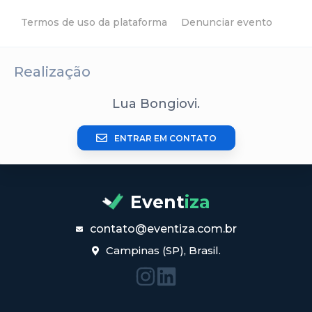
Termos de uso da plataforma
Denunciar evento
Realização
Lua Bongiovi.
ENTRAR EM CONTATO
Event
iza
contato@eventiza.com.br
Campinas (SP), Brasil.