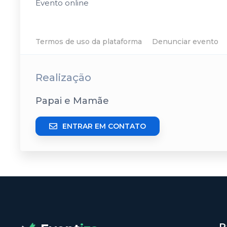
Evento online
Termos de uso da plataforma
Denunciar evento
Realização
Papai e Mamãe
ENTRAR EM CONTATO
P