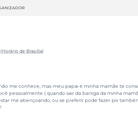
GANIZADOR
(Horário de Brasília)
não me conhece, mas meu papai e minha mamãe te consider
 você pessoalmente ( quando sair da barriga da minha mamãe
star me abençoando, ou se preferir pode fazer pix também.
!