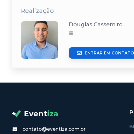
Realização
Douglas Cassemiro
ENTRAR EM CONTATO
P
Event
iza
B
contato@eventiza.com.br