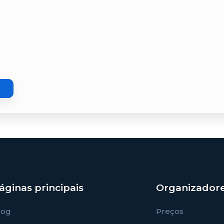
áginas principais
Organizador
log
Preços