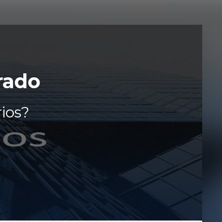
rado
ios?