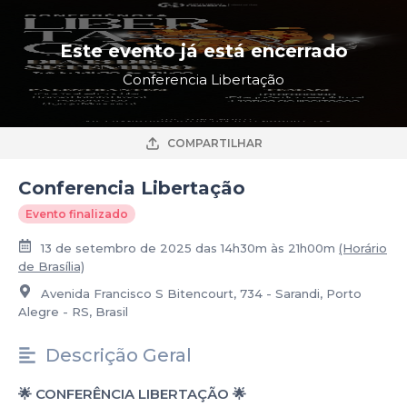
Este evento já está encerrado
Conferencia Libertação
COMPARTILHAR
Conferencia Libertação
Evento finalizado
13 de setembro de 2025 das 14h30m às 21h00m
(Horário
de Brasília)
Avenida Francisco S Bitencourt, 734 - Sarandi, Porto
Alegre - RS, Brasil
Descrição Geral
🌟 CONFERÊNCIA LIBERTAÇÃO 🌟