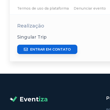
Termos de uso da plataforma
Denunciar evento
Realização
Singular Trip
ENTRAR EM CONTATO
P
Event
iza
B