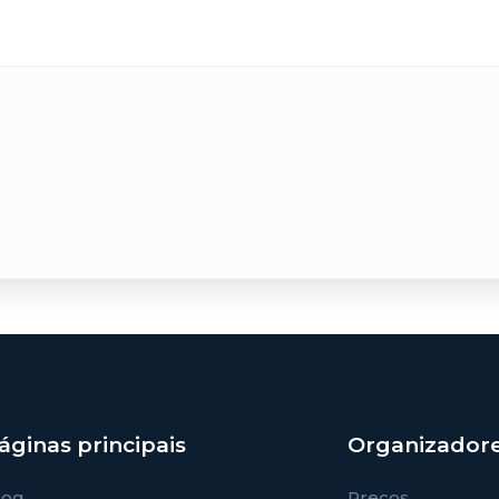
áginas principais
Organizador
log
Preços