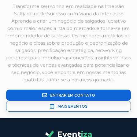
Transforme seu sonho em realidade na Imersão
Salgadeiro de Sucesso com Viana da Interlaser!
Aprenda a criar um negócio de salgados lucrativo
com o maior especialista do mercado e torne-se um
empreendedor de sucesso! Os melhores modelos de
negócio e dicas sobre produção e padronização de
salgados, precificação estratégica, networking
poderoso para impulsionar conexões, insights valiosos
e técnicas de vendas avançadas para potencializar o
seu negócio, você encontra em nossas mentorias
gratuitas. Junte-se a nós nessa jornada!
ENTRAR EM CONTATO
MAIS EVENTOS
Event
iza