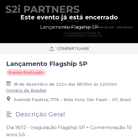
Este evento já está encerrado
Lançamento Flagship SP
COMPARTILHAR
Lançamento Flagship SP
Evento finalizado
18 de dezembro de 2024 das 18h30m às 22h00m
(Horário de Brasília)
Avenida Paulista, 1776 - Bela Vista, São Paulo - SP, Brasil
Descrição Geral
Dia 18/12 - Inaguração Flagship SP + Comemoração 10
anos S2i