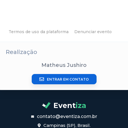
Termos de uso da plataforma
Denunciar evento
Realização
Matheus Jushiro
ENTRAR EM CONTATO
Event
iza
contato@eventiza.com.br
Campinas (SP), Brasil.