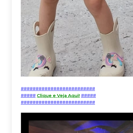
#########################
#####
Clique e Veja Aqui!
#####
#########################