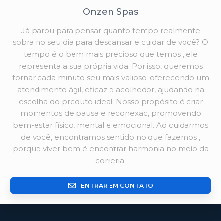
Onzen Spas
Já parou para pensar quanto tempo realmente
sobra no seu dia para descansar e cuidar de você? O
tempo é o bem mais precioso que temos , ele
representa a sua própria vida. Por isso, queremos
tornar cada minuto seu mais valioso: oferecendo um
atendimento ágil, eficaz e acolhedor, ajudando na
escolha do produto ideal. Nosso propósito é criar
momentos de pausa e reconexão, promovendo
bem-estar físico, mental e emocional. Ao cuidarmos
de você, encontramos sentido no que fazemos ,
porque viver bem é encontrar harmonia no meio da
correria.
ENTRAR EM CONTATO