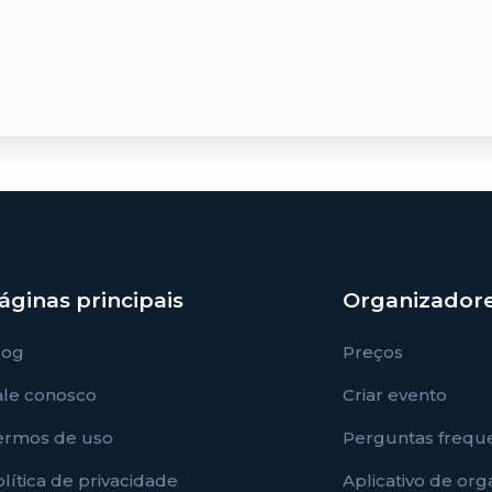
áginas principais
Organizador
log
Preços
ale conosco
Criar evento
ermos de uso
Perguntas frequ
lítica de privacidade
Aplicativo de or