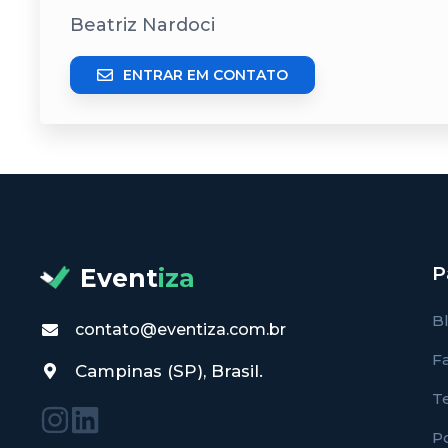
Beatriz Nardoci
ENTRAR EM CONTATO
P
Event
iza
B
contato@eventiza.com.br
F
Campinas (SP), Brasil.
T
Po