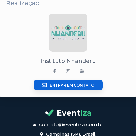
Realização
Instituto Nhanderu
ENTRAR EM CONTATO
Event
iza
contato@eventiza.com.br
Campinas (SP), Brasil.