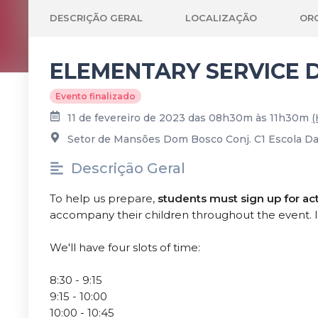
DESCRIÇÃO GERAL
LOCALIZAÇÃO
OR
ELEMENTARY SERVICE DAY
Evento finalizado
11 de fevereiro de 2023 das 08h30m às 11h30m
(
Setor de Mansões Dom Bosco Conj. C1 Escola Das N
Descrição Geral
To help us prepare,
students must sign up for acti
accompany their children throughout the event. In t
We'll have four slots of time:
8:30 - 9:15
9:15 - 10:00
10:00 - 10:45