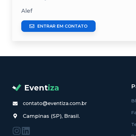
Alef
ENTRAR EM CONTATO
P
Event
iza
B
contato@eventiza.com.br
F
Campinas (SP), Brasil.
T