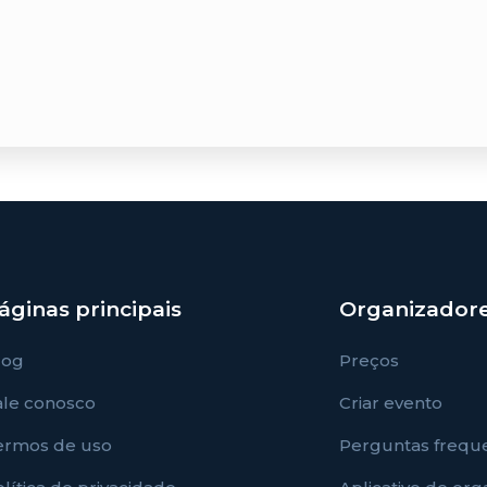
áginas principais
Organizador
log
Preços
ale conosco
Criar evento
ermos de uso
Perguntas frequ