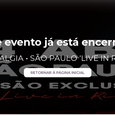
e evento já está encer
GIA • SÃO PAULO ‘LIVE IN R
RETORNAR À PÁGINA INICIAL