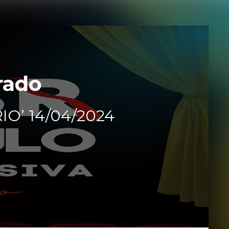
rado
IO’ 14/04/2024