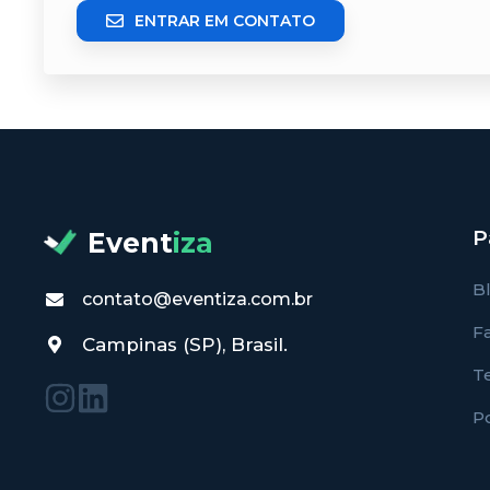
ENTRAR EM CONTATO
P
Event
iza
B
contato@eventiza.com.br
F
Campinas (SP), Brasil.
T
Po