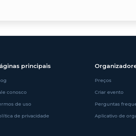
áginas principais
Organizador
log
Preços
ale conosco
Criar evento
ermos de uso
Perguntas frequ
lítica de privacidade
Aplicativo de or