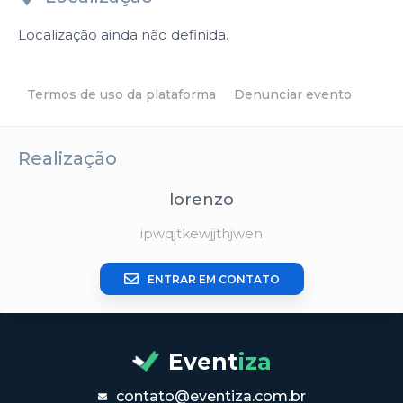
Localização ainda não definida.
Termos de uso da plataforma
Denunciar evento
Realização
lorenzo
ipwqjtkewjjthjwen
ENTRAR EM CONTATO
Event
iza
contato@eventiza.com.br