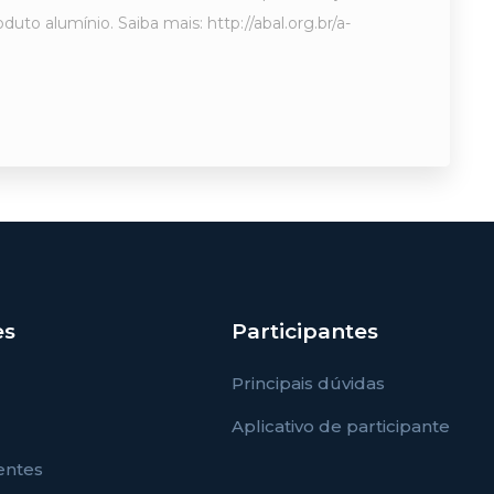
to alumínio. Saiba mais: http://abal.org.br/a-
es
Participantes
Principais dúvidas
Aplicativo de participante
entes