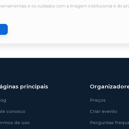
ernamentais e os cuidados com a imagem institucional e do produ
áginas principais
Organizador
log
Preços
ale conosco
Criar evento
ermos de uso
Perguntas frequ