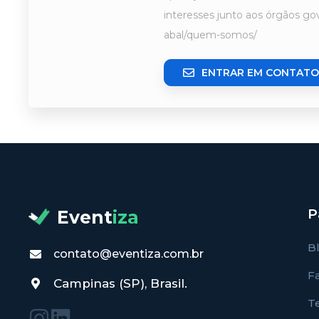
interesses junto aos órgãos gov
abal/quem-somos/
ENTRAR EM CONTATO
P
Event
iza
B
contato@eventiza.com.br
F
Campinas (SP), Brasil.
T