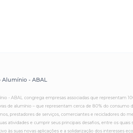
o Alumínio - ABAL
umínio - ABAL congrega empresas associadas que representam 10
as de alumínio – que representam cerca de 80% do consumo dom
mos, prestadores de serviços, comerciantes e recicladores do m
as atividades e cumprir seus principais desafios, entre os quais
ntivo às suas novas aplicações e a solidarização dos interesses