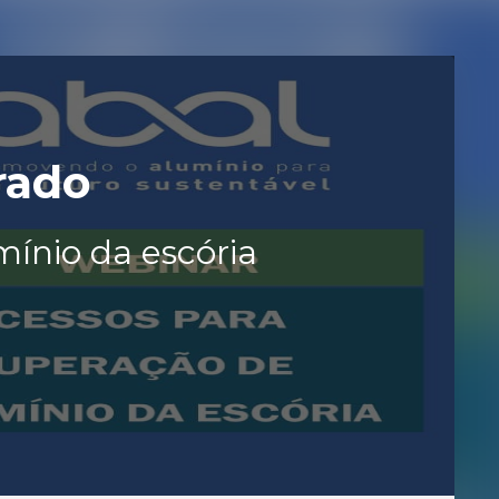
rado
ínio da escória