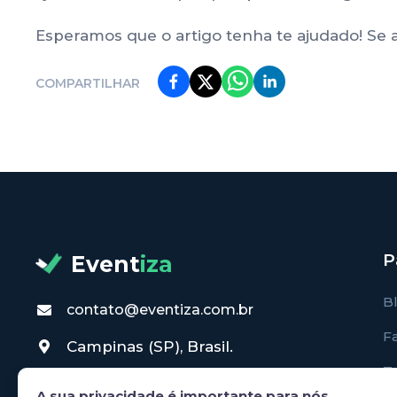
Esperamos que o artigo tenha te ajudado! Se 
COMPARTILHAR
P
Event
iza
B
contato@eventiza.com.br
F
Campinas (SP), Brasil.
T
A sua privacidade é importante para nós