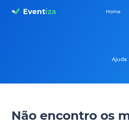
Event
iza
Home
Ajuda
Não encontro os m