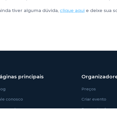
ainda tiver alguma dúvida,
clique aqui
e deixe sua so
áginas principais
Organizador
log
Preços
ale conosco
Criar evento
ermos de uso
Perguntas frequ