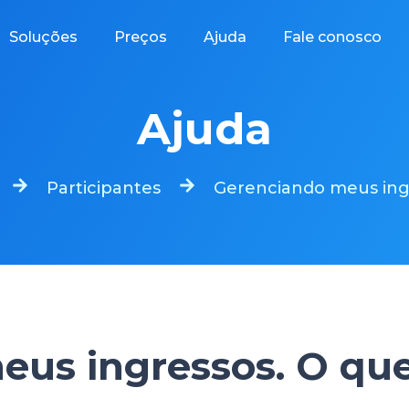
Soluções
Preços
Ajuda
Fale conosco
Ajuda
Participantes
Gerenciando meus ing
eus ingressos. O que