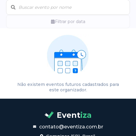
Filtrar por data
Não existem eventos futuros cadastrados para
este organizador.
Event
iza
contato@eventiza.com.br