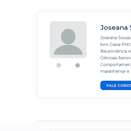
Joseana 
Joseana Sousa 
livro Caixa-P
Neurociência 
Ciências Aeroná
Comportamental
maranhense e t
FALE CONO