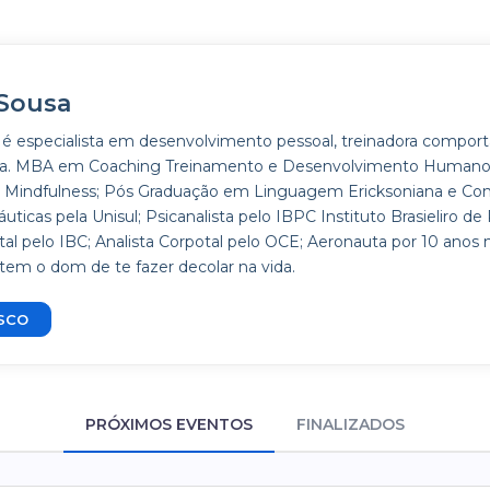
Sousa
é especialista em desenvolvimento pessoal, treinadora comport
reta. MBA em Coaching Treinamento e Desenvolvimento Humano
e Mindfulness; Pós Graduação em Linguagem Ericksoniana e Con
uticas pela Unisul; Psicanalista pelo IBPC Instituto Brasieliro de P
 pelo IBC; Analista Corpotal pelo OCE; Aeronauta por 10 anos na
em o dom de te fazer decolar na vida.
SCO
PRÓXIMOS EVENTOS
FINALIZADOS