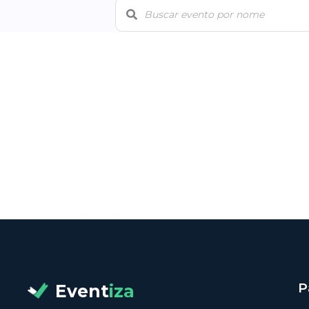
P
Event
iza