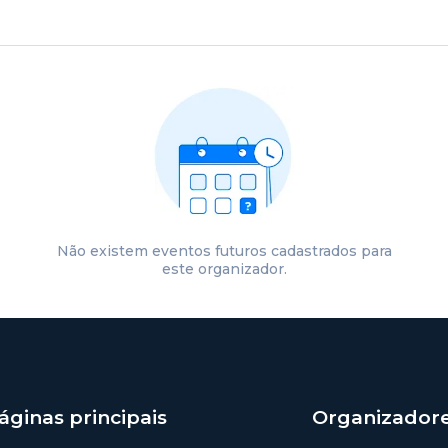
Não existem eventos futuros cadastrados para
este organizador.
áginas principais
Organizador