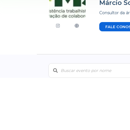
Márcio S
Consultor da á
FALE CONO