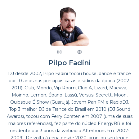
Pilpo Fadini
DJ desde 2002, Pilpo Fadini tocou house, dance e trance
por 10 anos nas principais casas e rádios da época (2002-
2011): Club, Mondo, Vip Room, Club A, Lizard, Maevva,
Moinho, Lemon, Ébano, Lassù, Versus, Secrett, Moon,
Quiosque É Show (Guarujá), Jovem Pan FM e RadioDJ.
Top 3 melhor DJ de Trance do Brasil em 2010 (DJ Sound
Awards), tocou com Ferry Corsten em 2007 (uma de suas
maiores referências), fez parte do núcleo EnergyBR e foi
residente por 3 anos da webradio Afterhours.Fm (2007-
2009). De volta à cena desde 2020, ampliou seu leque