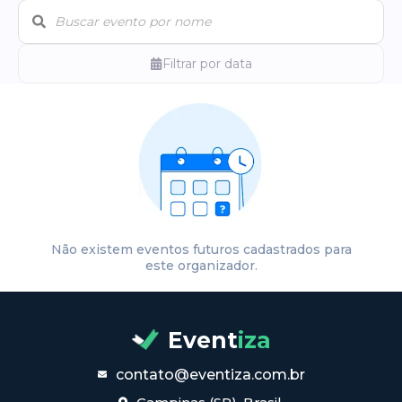
Filtrar por data
Não existem eventos futuros cadastrados para
este organizador.
Event
iza
contato@eventiza.com.br