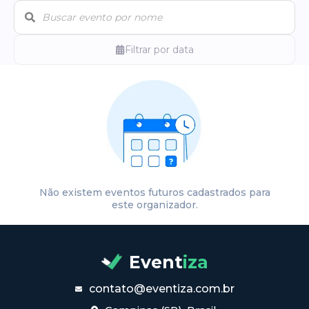
Filtrar por data
Não existem eventos futuros cadastrados para
este organizador.
Event
iza
contato@eventiza.com.br