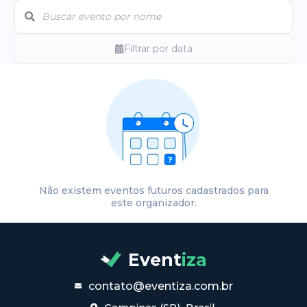
Filtrar por data
Não existem eventos futuros cadastrados para
este organizador.
Event
iza
contato@eventiza.com.br