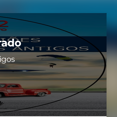
rado
igos