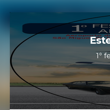
Est
1° 