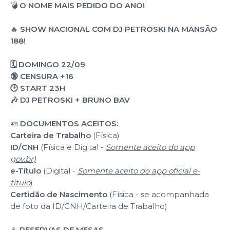
💣
O NOME MAIS PEDIDO DO ANO!
🔥
SHOW NACIONAL COM DJ PETROSKI NA MANSÃO
188!
🗓️ DOMINGO 22/09
🔞 CENSURA +16
🕒 START 23H
🎶 DJ PETROSKI + BRUNO BAV
🪪
DOCUMENTOS ACEITOS:
Carteira de Trabalho
(Física)
ID/CNH
(Física e Digital -
Somente aceito do app
gov.br)
e-Título
(Digital -
Somente aceito do app oficial e-
titulo
)
Certidão de Nascimento
(Física - se acompanhada
de foto da ID/CNH/Carteira de Trabalho)
⚠️
RESERVAS DE MESAS