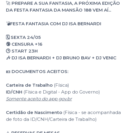
🚀
PREPARE A SUA FANTASIA, A PRÓXIMA EDIÇÃO
DA FESTA FANTASIA DA MANSÃO 188 VEM AÍ...
💣
FESTA FANTASIA COM DJ ISA BERNARDI
🗓️ SEXTA 24/05
🔞 CENSURA +16
🕒 START 23H
🎶 DJ ISA BERNARDI + DJ BRUNO BAV + DJ VENIC
🪪
DOCUMENTOS ACEITOS:
Carteira de Trabalho
(Física)
ID/CNH
(Física e Digital - App do Governo)
Somente aceito do app gov.br
Certidão de Nascimento
(Física - se acompanhada
de foto da ID/CNH/Carteira de Trabalho)
⚠️
RESERVAS DE MESAS