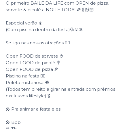
O primeiro BAILE DA LIFE com OPEN de pizza,
sorvete & picolé a NOITE TODA! 🍕🍦🙌🏻
Especial verão ☀️
(Com piscina dentro da festa)💦👙⛱️
Se liga nas nossas atrações 👇🏻
Open FOOD de sorvete 🍨
Open FOOD de picolé 🍭
Open FOOD de pizza 🍕
Piscina na festa 🏊‍♂️
Roleta misteriosa 🎁
(Todos tem direito a girar na entrada com prêmios
exclusivos lifestyle) 🎖️
🎤 Pra animar a festa eles:
🎤 Bob
🎤 Th