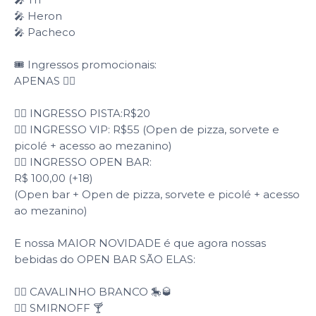
🎤 Heron
🎤 Pacheco
🎟️ Ingressos promocionais:
APENAS 👇🏻
👉🏻 INGRESSO PISTA:R$20
👉🏻 INGRESSO VIP: R$55 (Open de pizza, sorvete e
picolé + acesso ao mezanino)
👉🏻 INGRESSO OPEN BAR:
R$ 100,00 (+18)
(Open bar + Open de pizza, sorvete e picolé + acesso
ao mezanino)
E nossa MAIOR NOVIDADE é que agora nossas
bebidas do OPEN BAR SÃO ELAS:
👉🏻 CAVALINHO BRANCO 🎠🥃
👉🏻 SMIRNOFF 🍸