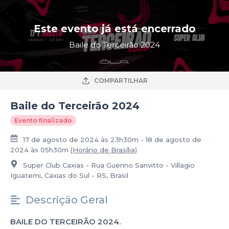
Este evento já está encerrado
Baile do Terceirão 2024
COMPARTILHAR
Baile do Terceirão 2024
Evento finalizado
17 de agosto de 2024 às 23h30m - 18 de agosto de
2024 às 05h30m
(Horário de Brasília)
Super Club Caxias - Rua Guerino Sanvitto - Villagio
Iguatemi, Caxias do Sul - RS, Brasil
Descrição Geral
BAILE DO TERCEIRÃO 2024.