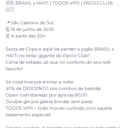
🇧🇷 BRASIL x HAITI | TODOS VIPS | PACCO CLUB
🇭🇹
📍 São Caetano do Sul
🗓️ 19 de junho de 2026
⏰ A partir das 20h
Sexta de Copa é aqui! Vai perder o jogão BRASIL x
HAITI no telão gigante do Pacco Club?
Clima de estádio, só que no conforto do seu rolê
favorito!
Só coisa boa pra animar a noite:
50% de DESCONTO nos combos de bebida!
Open rosh liberado por apenas 80,00
Double gin pra galera brindar sem parar
TODOS VIPS – todo mundo curtindo com aquele
tratamento especial!
Chama a galera, já garante seu espaço e vem sentir a