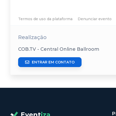
Termos de uso da plataforma
Denunciar evento
Realização
COB.TV - Central Online Ballroom
ENTRAR EM CONTATO
P
Event
iza