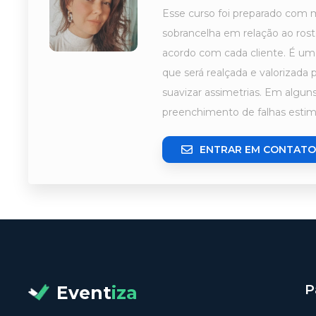
Esse curso foi preparado com 
sobrancelha em relação ao rost
acordo com cada cliente. É um 
que será realçada e valorizada p
suavizar assimetrias. Em algun
preenchimento de falhas estim
ENTRAR EM CONTATO
P
Event
iza