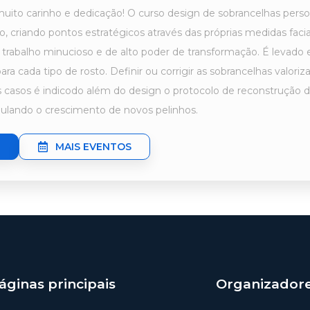
muito carinho e dedicação! O curso design de sobrancelhas per
o, criando pontos estratégicos através das próprias medidas faci
trabalho minucioso e de alto poder de transformação. É levado 
ara cada tipo de rosto. Definir ou corrigir as sobrancelhas valor
s casos é indicodo além do design o protocolo de reconstrução 
ulando o crescimento de novos pelinhos.
MAIS EVENTOS
áginas principais
Organizador