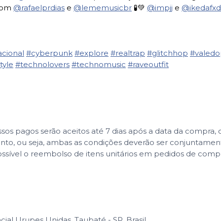
 com
@rafaelprdias
e
@lememusicbr
🧪💚
@impjj
e
@ikedafxd
cional
#cyberpunk
#explore
#realtrap
#glitchhop
#valedo
tyle
#technolovers
#technomusic
#raveoutfit
 pagos serão aceitos até 7 dias após a data da compra, co
ento, ou seja, ambas as condições deverão ser conjuntame
ssível o reembolso de itens unitários em pedidos de com
cial Urupes Unidas, Taubaté - SP, Brasil