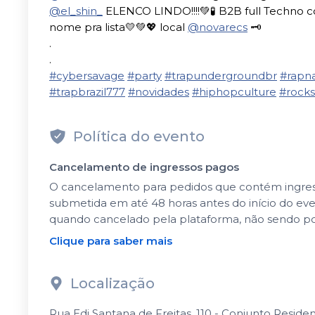
@el_shin_
ELENCO LINDO!!!!💚🧪 B2B full Techno
nome pra lista💛💚💖 local
@novarecs
🗝
.
.
#cybersavage
#party
#trapundergroundbr
#rapna
#trapbrazil777
#novidades
#hiphopculture
#rocks
Política do evento
Cancelamento de ingressos pagos
O cancelamento para pedidos que contém ingressos
submetida em até 48 horas antes do início do ev
quando cancelado pela plataforma, não sendo po
Clique para saber mais
Localização
Rua Edi Santana de Freitas, 110 - Conjunto Residen