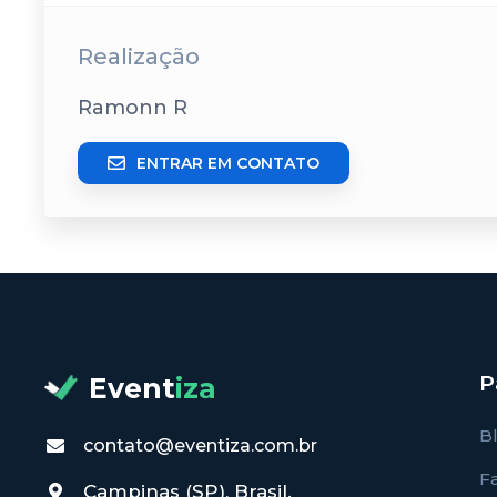
Realização
Ramonn R
ENTRAR EM CONTATO
P
Event
iza
B
contato@eventiza.com.br
F
Campinas (SP), Brasil.