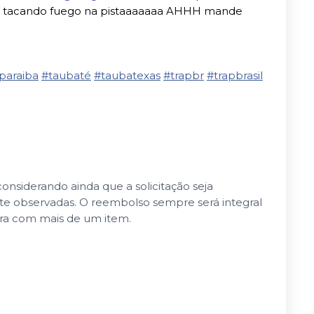
tacando fuego na pistaaaaaaa AHHH mande
paraiba
#taubaté
#taubatexas
#trapbr
#trapbrasil
nsiderando ainda que a solicitação seja
nte observadas. O reembolso sempre será integral
pra com mais de um item.