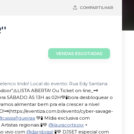
COMPARTILHAR
''
VENDAS ESGOTADAS
elenco lindo! Local do evento: Rua Edy Santana
Indoor”⚠️LISTA ABERTA! Ou Ticket on-line_🗝
era SÁBADO ÀS 13H as 02H💚🧪bora desbloquear o
amos alimentar bem pra ela crescer a nível
(https://eventiza.com.br/evento/cyber-savage-
cassiafigueiraa
💚🧪 Mídia exclusiva com
 Artistas regionais 🧪💚
@lauracortezxx
+
 ao vivo com
@dargbrasil
🧪💚 DJSET especial com