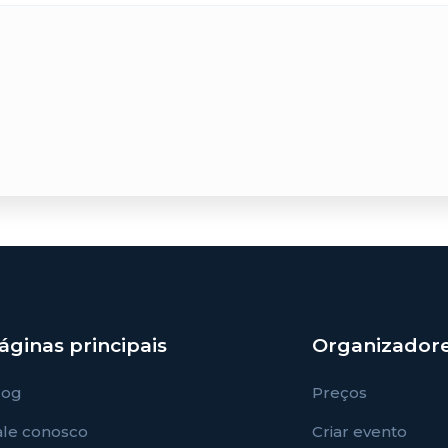
áginas principais
Organizador
log
Preços
ale conosco
Criar evento