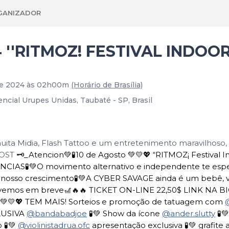
GANIZADOR
4 ''RITMOZ! FESTIVAL INDOOR
 de 2024 às 02h00m
(Horário de Brasília)
encial Urupes Unidas, Taubaté - SP, Brasil
ita Midia, Flash Tattoo e um entretenimento maravilhoso, 
POST
🗝_Atencion💚🧪10 de Agosto 💚💛💖 “RITMOZ¡ Festival 
ÊNCIAS🧪💚O movimento alternativo e independente te esp
 nosso crescimento🧪💚A CYBER SAVAGE ainda é um bebê, v
emos em breve🎢🔥🔥 TICKET ON-LINE 22,50$ LINK NA BIO!
M 💚💛💖 TEM MAIS! Sorteios e promoção de tatuagem com
@
LUSIVA
@bandabadjoe
🧪💚 Show da ícone
@ander.slutty
🧪💚
 🧪💚
@violinistadrua.ofc
apresentação exclusiva 🧪💚 grafite