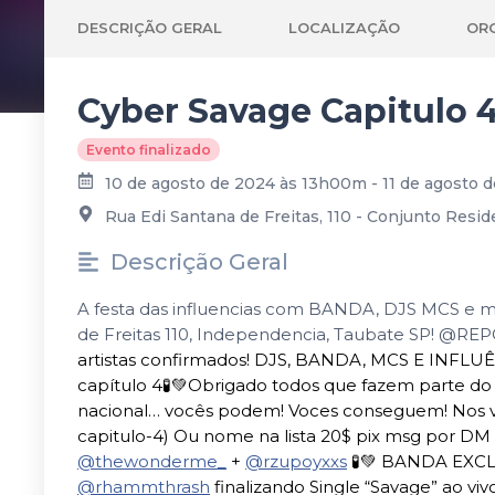
DESCRIÇÃO GERAL
LOCALIZAÇÃO
OR
Cyber Savage Capitulo 
Evento finalizado
10 de agosto de 2024 às 13h00m - 11 de agosto
Rua Edi Santana de Freitas, 110 - Conjunto Resid
Descrição Geral
A festa das influencias com BANDA, DJS MCS e mu
de Freitas 110, Independencia, Taubate SP! @RE
artistas confirmados! DJS, BANDA, MCS E INFLU
capítulo 4🧪💚Obrigado todos que fazem parte do
nacional… vocês podem! Voces conseguem! Nos v
capitulo-4) Ou nome na lista 20$ pix msg por D
@thewonderme_
+
@rzupoyxxs
🧪💚 BANDA EXC
@rhammthrash
finalizando Single “Savage” ao vivo