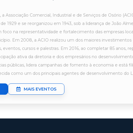
, a Associação Comercial, Industrial e de Serviços de Osório (AC
se de 1929 e se reorganizou em 1943, sob a liderança de João Al
m foco na representatividade e fortalecimento das empresas loca
cípio. Em 2008, a ACIO realizou um dos maiores investimentos d
 eventos, cursos e palestras. Em 2016, ao completar 85 anos, r
icipação ativa da diretoria e dos empresários no desenvolviment
ências públicas, lidera campanhas de fomento à economia e está
ecida como um dos principais agentes de desenvolvimento do Li
MAIS EVENTOS