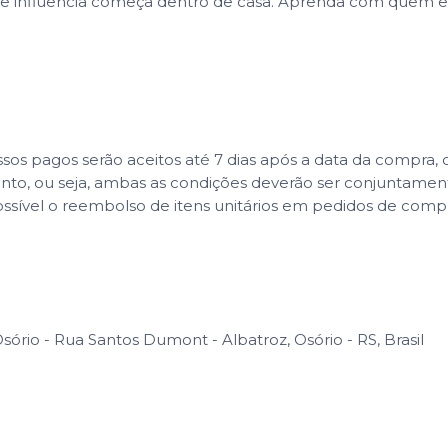
e influência começa dentro de casa. Aprenda com quem ent
 pagos serão aceitos até 7 dias após a data da compra, co
ento, ou seja, ambas as condições deverão ser conjuntame
ssível o reembolso de itens unitários em pedidos de com
sório - Rua Santos Dumont - Albatroz, Osório - RS, Brasil