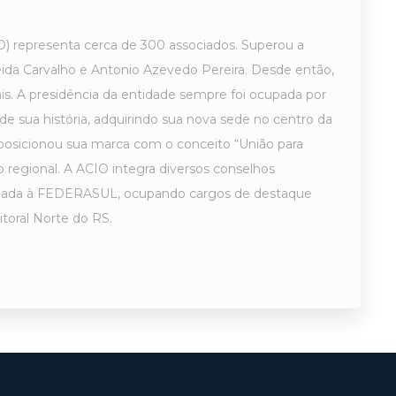
IO) representa cerca de 300 associados. Superou a
meida Carvalho e Antonio Azevedo Pereira. Desde então,
is. A presidência da entidade sempre foi ocupada por
e sua história, adquirindo sua nova sede no centro da
eposicionou sua marca com o conceito “União para
o regional. A ACIO integra diversos conselhos
 filiada à FEDERASUL, ocupando cargos de destaque
toral Norte do RS.