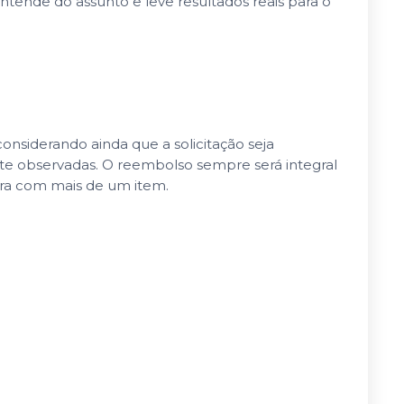
ende do assunto e leve resultados reais para o
nsiderando ainda que a solicitação seja
nte observadas. O reembolso sempre será integral
pra com mais de um item.