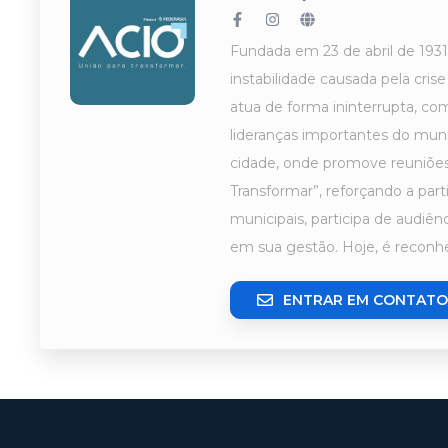
Fundada em 23 de abril de 1931
instabilidade causada pela cri
atua de forma ininterrupta, co
lideranças importantes do muni
cidade, onde promove reuniões,
Transformar”, reforçando a part
municipais, participa de audi
em sua gestão. Hoje, é reconh
ENTRAR EM CONTATO