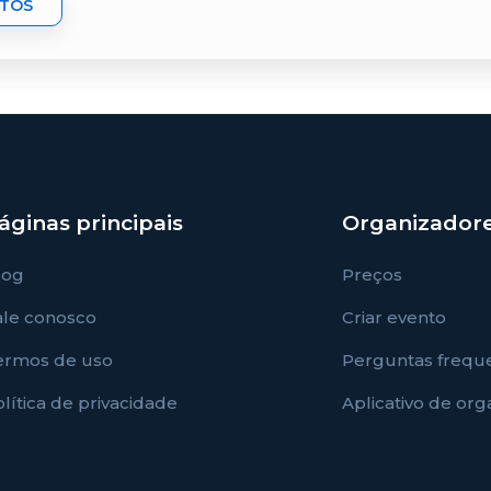
NTOS
áginas principais
Organizador
log
Preços
ale conosco
Criar evento
ermos de uso
Perguntas frequ
lítica de privacidade
Aplicativo de or