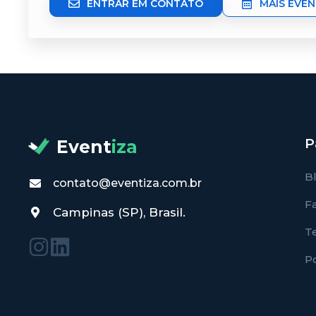
ENTRAR EM CONTATO
MAIS EVE
P
Event
iza
B
contato@eventiza.com.br
F
Campinas (SP), Brasil.
T
Po