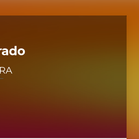
rado
IRA