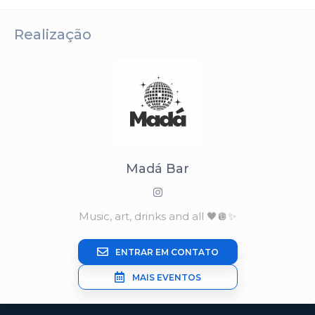
Realização
Madá Bar
Music, art, drinks and all 🖤🪩✨
ENTRAR EM CONTATO
MAIS EVENTOS