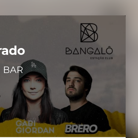
rado
N BAR