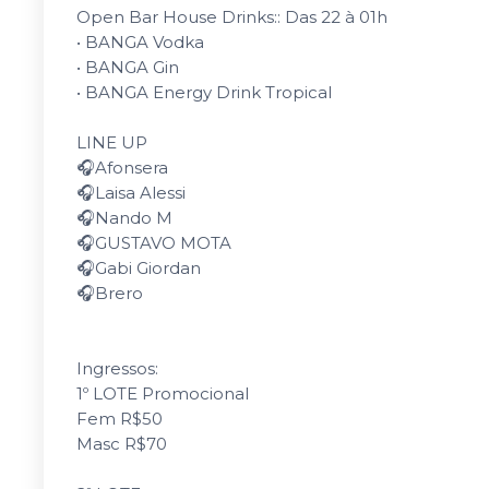
Open Bar House Drinks:: Das 22 à 01h
• BANGA Vodka
• BANGA Gin
• BANGA Energy Drink Tropical
LINE UP
🎧Afonsera
🎧Laisa Alessi
🎧Nando M
🎧GUSTAVO MOTA
🎧Gabi Giordan
🎧Brero
Ingressos:
1º LOTE Promocional
Fem R$50
Masc R$70