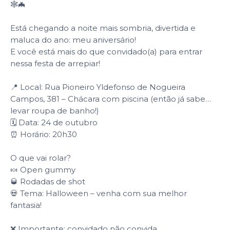
🕸️🦇
Está chegando a noite mais sombria, divertida e
maluca do ano: meu aniversário!
E você está mais do que convidado(a) para entrar
nessa festa de arrepiar!
📍 Local: Rua Pioneiro Yldefonso de Nogueira
Campos, 381 – Chácara com piscina (então já sabe…
levar roupa de banho!)
🗓️ Data: 24 de outubro
⏰ Horário: 20h30
O que vai rolar?
🍬 Open gummy
🥃 Rodadas de shot
💀 Tema: Halloween – venha com sua melhor
fantasia!
❌ Importante: convidado não convida.