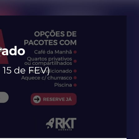
rado
15 de FEV)